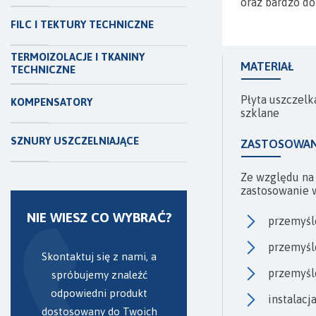
oraz bardzo do
FILC I TEKTURY TECHNICZNE
TERMOIZOLACJE I TKANINY
MATERIAŁ
TECHNICZNE
Płyta uszczel
KOMPENSATORY
szklane
SZNURY USZCZELNIAJĄCE
ZASTOSOWAN
Ze względu na
zastosowanie 
NIE WIESZ CO WYBRAĆ?
przemyś
przemyśl
Skontaktuj się z nami, a
przemyśl
spróbujemy znaleźć
odpowiedni produkt
instalac
dostosowany do Twoich