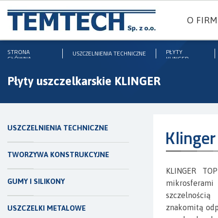
O FIRM
STRONA
PŁYTY
USZCZELNIENIA TECHNICZNE
GŁÓWNA
KLINGER
Płyty uszczelkarskie KLINGER
USZCZELNIENIA TECHNICZNE
Klinge
TWORZYWA KONSTRUKCYJNE
KLINGER TOP
GUMY I SILIKONY
mikrosferami
szczelnością
znakomitą odp
USZCZELKI METALOWE