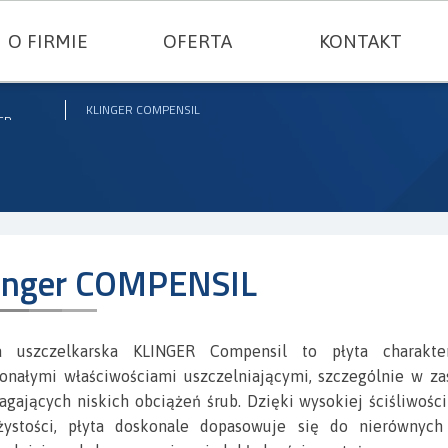
O FIRMIE
OFERTA
KONTAKT
USZCZELNIENIA TECHNICZNE
KLINGER COMPENSIL
ER
TWORZYWA KONSTRUKCYJNE
GUMY I SILIKONY
FILC I TEKTURY TECHNICZNE
inger COMPENSIL
TERMOIZOLACJE I TKANINY TECHNICZN
a uszczelkarska KLINGER Compensil to płyta charakte
USZCZELKI METALOWE
onałymi właściwościami uszczelniającymi, szczególnie w za
gających niskich obciążeń śrub. Dzięki wysokiej ściśliwości
SZNURY USZCZELNIAJĄCE
żystości, płyta doskonale dopasowuje się do nierównych