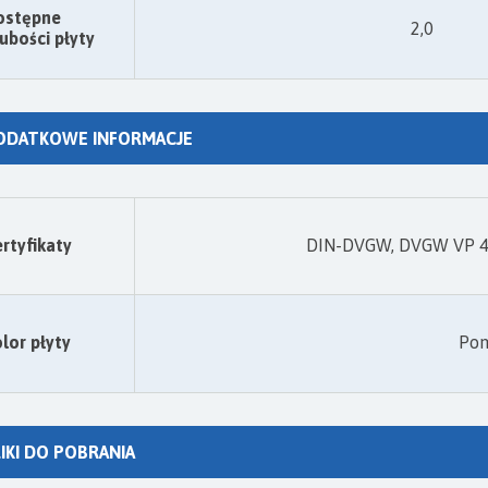
ostępne
2,0
ubości płyty
ODATKOWE INFORMACJE
rtyfikaty
DIN-DVGW, DVGW VP 401
lor płyty
Pom
IKI DO POBRANIA