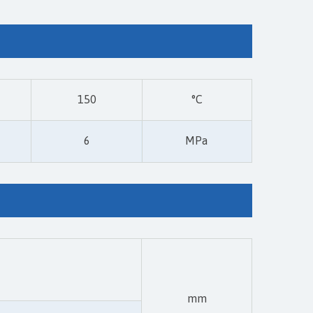
150
°C
6
MPa
mm