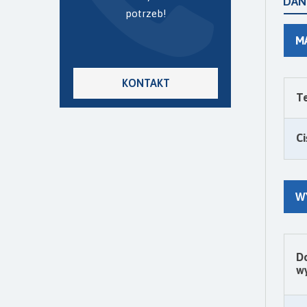
DAN
potrzeb!
M
KONTAKT
Te
Ci
W
D
wy