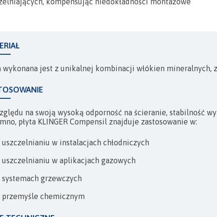
KOMPENSATORY
zelniających, kompensując niedokładności montażowe
ERIAŁ
a wykonana jest z unikalnej kombinacji włókien mineralnych,
TOSOWANIE
zględu na swoją wysoką odporność na ścieranie, stabilność wy
imno, płyta KLINGER Compensil znajduje zastosowanie w:
uszczelnianiu w instalacjach chłodniczych
uszczelnianiu w aplikacjach gazowych
systemach grzewczych
przemyśle chemicznym