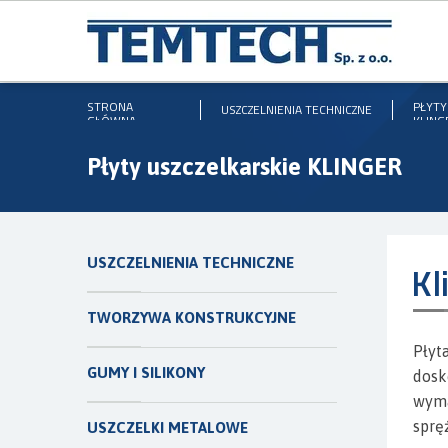
STRONA
PŁYTY
USZCZELNIENIA TECHNICZNE
GŁÓWNA
KLING
Płyty uszczelkarskie KLINGER
USZCZELNIENIA TECHNICZNE
Kl
TWORZYWA KONSTRUKCYJNE
Płyt
GUMY I SILIKONY
dosk
wyma
sprę
USZCZELKI METALOWE