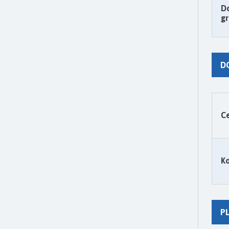
D
gr
D
Ce
Ko
PL