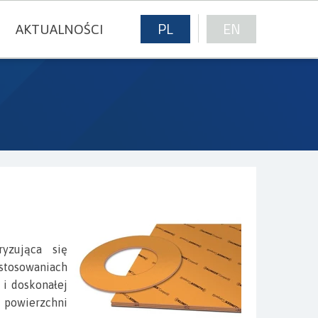
PL
EN
AKTUALNOŚCI
E
ryzująca się
stosowaniach
 i doskonałej
 powierzchni