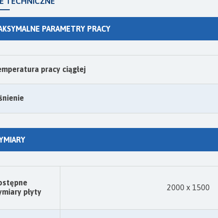
E TECHNICZNE
AKSYMALNE PARAMETRY PRACY
mperatura pracy ciągłej
śnienie
YMIARY
ostępne
2000 x 1500
miary płyty