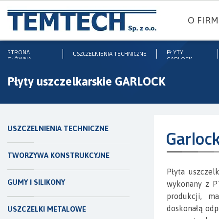
O FIRM
STRONA
PŁYTY
USZCZELNIENIA TECHNICZNE
GŁÓWNA
GARLOCK
Płyty uszczelkarskie GARLOCK
USZCZELNIENIA TECHNICZNE
Garloc
TWORZYWA KONSTRUKCYJNE
Płyta uszczel
GUMY I SILIKONY
wykonany z P
produkcji, m
doskonałą odpo
USZCZELKI METALOWE