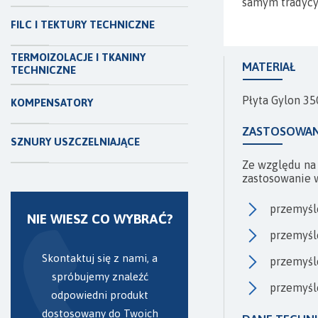
samym tradycy
FILC I TEKTURY TECHNICZNE
TERMOIZOLACJE I TKANINY
MATERIAŁ
TECHNICZNE
Płyta Gylon 3
KOMPENSATORY
ZASTOSOWAN
SZNURY USZCZELNIAJĄCE
Ze względu na
zastosowanie 
przemyśl
NIE WIESZ CO WYBRAĆ?
przemyśl
Skontaktuj się z nami, a
przemyśl
spróbujemy znaleźć
przemyśl
odpowiedni produkt
dostosowany do Twoich