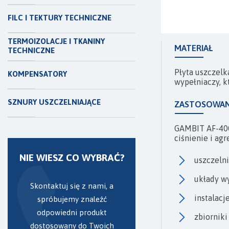
FILC I TEKTURY TECHNICZNE
TERMOIZOLACJE I TKANINY
MATERIAŁ
TECHNICZNE
Płyta uszczel
KOMPENSATORY
wypełniaczy, 
SZNURY USZCZELNIAJĄCE
ZASTOSOWAN
GAMBIT AF-400
ciśnienie i ag
NIE WIESZ CO WYBRAĆ?
uszczeln
układy w
Skontaktuj się z nami, a
instalacj
spróbujemy znaleźć
odpowiedni produkt
zbiorniki
dostosowany do Twoich