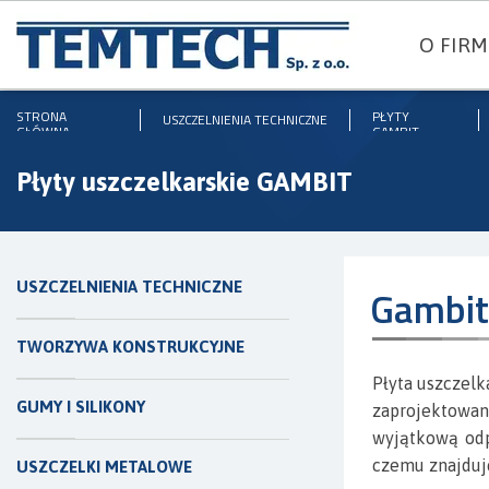
O FIRM
STRONA
PŁYTY
USZCZELNIENIA TECHNICZNE
GŁÓWNA
GAMBIT
Płyty uszczelkarskie GAMBIT
USZCZELNIENIA TECHNICZNE
Gambit
TWORZYWA KONSTRUKCYJNE
Płyta uszczelk
GUMY I SILIKONY
zaprojektowa
wyjątkową odp
czemu znajduj
USZCZELKI METALOWE