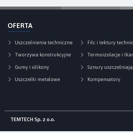
OFERTA
Uszczelnienia techniczne
Filc i tektury techni
Tworzywa konstrukcyjne
Termoizolacje i tka
Gumy i silikony
Sznury uszczelniają
Uszczelki metalowe
Kompensatory
TEMTECH Sp. z o.o.