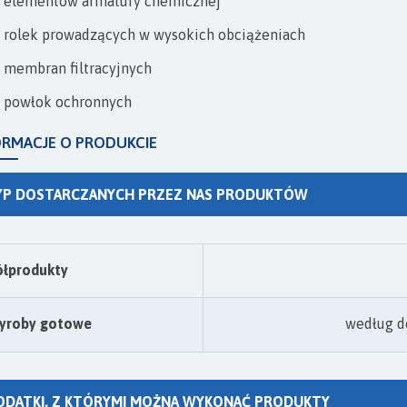
elementów armatury chemicznej
rolek prowadzących w wysokich obciążeniach
membran filtracyjnych
powłok ochronnych
ORMACJE O PRODUKCIE
YP DOSTARCZANYCH PRZEZ NAS PRODUKTÓW
ółprodukty
yroby gotowe
według d
ODATKI, Z KTÓRYMI MOŻNA WYKONAĆ PRODUKTY