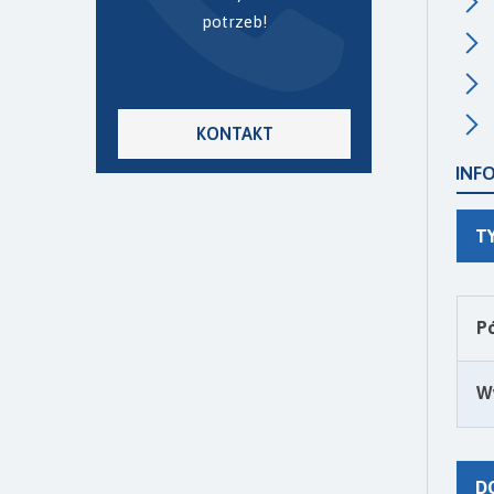
potrzeb!
KONTAKT
INF
T
P
W
D