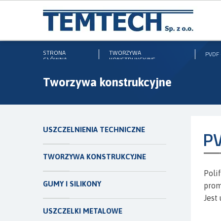
STRONA
TWORZYWA
PVDF
GŁÓWNA
KONSTRUKCYJNE
Tworzywa konstrukcyjne
USZCZELNIENIA TECHNICZNE
PV
TWORZYWA KONSTRUKCYJNE
Poli
GUMY I SILIKONY
prom
Jest
USZCZELKI METALOWE