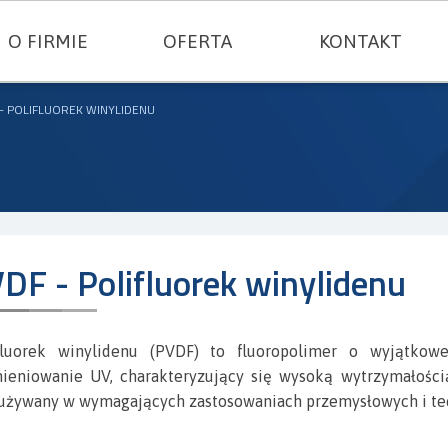
O FIRMIE
OFERTA
KONTAKT
USZCZELNIENIA TECHNICZNE
 - POLIFLUOREK WINYLIDENU
TWORZYWA KONSTRUKCYJNE
GUMY I SILIKONY
FILC I TEKTURY TECHNICZNE
DF - Polifluorek winylidenu
TERMOIZOLACJE I TKANINY TECHNICZN
fluorek winylidenu (PVDF) to fluoropolimer o wyjątkowe
USZCZELKI METALOWE
ieniowanie UV, charakteryzujący się wysoką wytrzymałości
 używany w wymagających zastosowaniach przemysłowych i te
SZNURY USZCZELNIAJĄCE