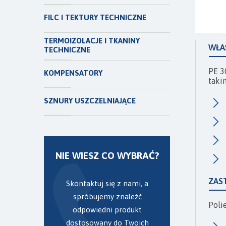
FILC I TEKTURY TECHNICZNE
TERMOIZOLACJE I TKANINY
WŁA
TECHNICZNE
PE 3
KOMPENSATORY
takim
SZNURY USZCZELNIAJĄCE
NIE WIESZ CO WYBRAĆ?
ZAS
Skontaktuj się z nami, a
spróbujemy znaleźć
Poli
odpowiedni produkt
dostosowany do Twoich