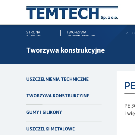
STRONA
TWORZYWA
PE 30
GŁÓWNA
KONSTRUKCYJNE
Tworzywa konstrukcyjne
USZCZELNIENIA TECHNICZNE
PE
TWORZYWA KONSTRUKCYJNE
PE 3
GUMY I SILIKONY
i wi
USZCZELKI METALOWE