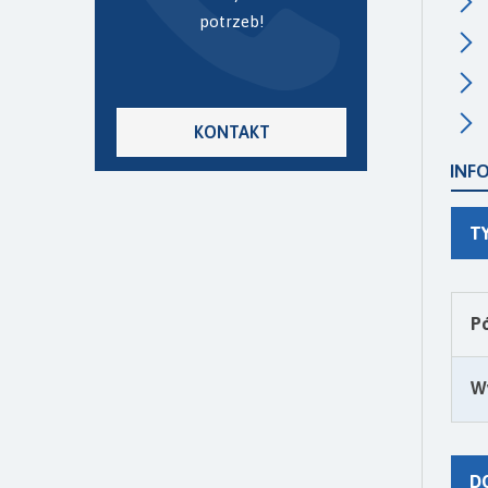
potrzeb!
KONTAKT
INF
T
P
W
D