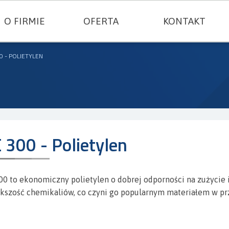
O FIRMIE
OFERTA
KONTAKT
USZCZELNIENIA TECHNICZNE
0 - POLIETYLEN
TWORZYWA KONSTRUKCYJNE
GUMY I SILIKONY
FILC I TEKTURY TECHNICZNE
 300 - Polietylen
TERMOIZOLACJE I TKANINY TECHNICZN
00 to ekonomiczny polietylen o dobrej odporności na zużycie i 
USZCZELKI METALOWE
ększość chemikaliów, co czyni go popularnym materiałem w 
SZNURY USZCZELNIAJĄCE