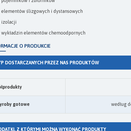
pojemników i zbiorników
elementów ślizgowych i dystansowych
izolacji
wykładzin elementów chemoodpornych
ORMACJE O PRODUKCIE
YP DOSTARCZANYCH PRZEZ NAS PRODUKTÓW
ółprodukty
yroby gotowe
według d
ODATKI, Z KTÓRYMI MOŻNA WYKONAĆ PRODUKTY