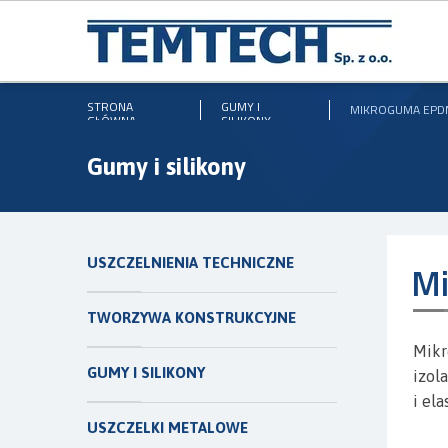
STRONA
GUMY I
MIKROGUMA EPD
GŁÓWNA
SILIKONY
Gumy i silikony
USZCZELNIENIA TECHNICZNE
M
TWORZYWA KONSTRUKCYJNE
Mikr
GUMY I SILIKONY
izol
i el
USZCZELKI METALOWE