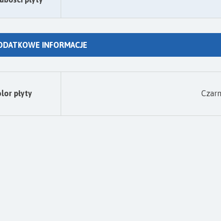
ODATKOWE INFORMACJE
lor płyty
Czarny