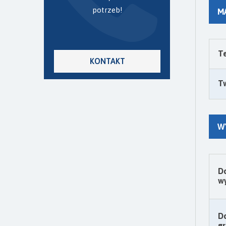
potrzeb!
M
Te
KONTAKT
T
W
D
wy
D
gr