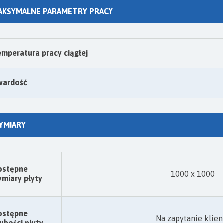
AKSYMALNE PARAMETRY PRACY
mperatura pracy ciągłej
wardość
YMIARY
ostępne
1000 x 1000
miary płyty
ostępne
Na zapytanie klien
ubości płyty