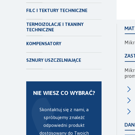
FILC I TEKTURY TECHNICZNE
TERMOIZOLACJE I TKANINY
MAT
TECHNICZNE
Mikr
KOMPENSATORY
ZAS
SZNURY USZCZELNIAJĄCE
Mikr
prom
NIE WIESZ CO WYBRAĆ?
Skontaktuj się z nami, a
spróbujemy znaleźć
DAN
odpowiedni produkt
dostosowany do Twoich