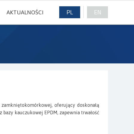
PL
EN
AKTUALNOŚCI
E
e zamkniętokomórkowej, oferujący doskonałą
 z bazy kauczukowej EPDM, zapewnia trwałość