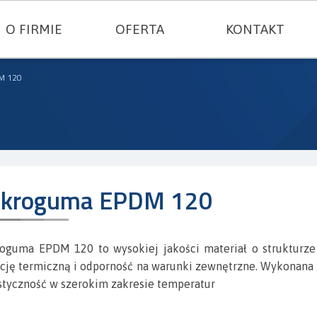
O FIRMIE
OFERTA
KONTAKT
USZCZELNIENIA TECHNICZNE
M 120
TWORZYWA KONSTRUKCYJNE
GUMY I SILIKONY
FILC I TEKTURY TECHNICZNE
ikroguma EPDM 120
TERMOIZOLACJE I TKANINY TECHNICZN
oguma EPDM 120 to wysokiej jakości materiał o strukturz
USZCZELKI METALOWE
ację termiczną i odporność na warunki zewnętrzne. Wykonana
astyczność w szerokim zakresie temperatur
SZNURY USZCZELNIAJĄCE